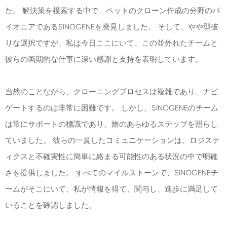
た。 解決策を模索する中で、ペットのクローン作成の分野のパ
イオニアであるSINOGENEを発見しました。 そして、やや型破
りな選択ですが、私は今日ここにいて、この並外れたチームと
彼らの画期的な仕事に深い感謝と支持を表明しています。
当然のことながら、クローニングプロセスは複雑であり、ナビ
ゲートするのは非常に困難です。 しかし、SINOGENEのチーム
は常にサポートの標識であり、旅のあらゆるステップを照らし
ていました。 彼らの一貫したコミュニケーションは、ロジステ
ィクスと不確実性に簡単に絡まる可能性のある状況の中で明確
さを提供しました。 すべてのマイルストーンで、SINOGENEチ
ームがそこにいて、私が情報を得て、関与し、進歩に満足して
いることを確認しました。