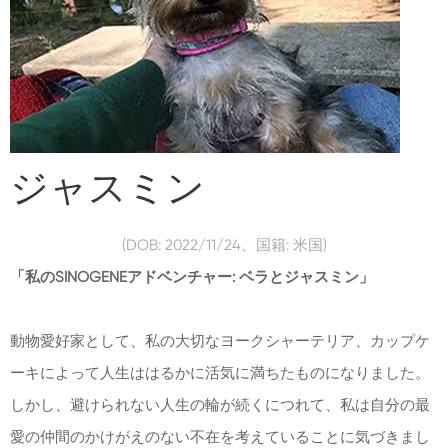
ジャスミン
(DOB: 2022/11/24、国籍: 米国)
「私のSINOGENEアドベンチャー: ベラとジャスミン」
動物愛好家として、私の大切なヨークシャーテリア、カップケ
ーキによって人生ははるかに活気に満ちたものになりました。
しかし、避けられない人生の輪が続くにつれて、私は自分の最
愛の仲間のかけがえのない不在を考えていることに気づきまし