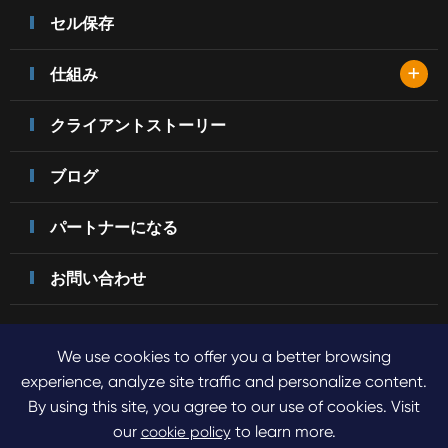
セル保存
+
仕組み
クライアントストーリー
ブログ
パートナーになる
お問い合わせ
We use cookies to offer you a better browsing
著作権©
2023 Sinogene Pet Cloning.
すべての権利が予約され
experience, analyze site traffic and personalize content.
By using this site, you agree to our use of cookies. Visit
ています。
our
to learn more.
cookie policy
サイトマップ
プライバシーポリシー