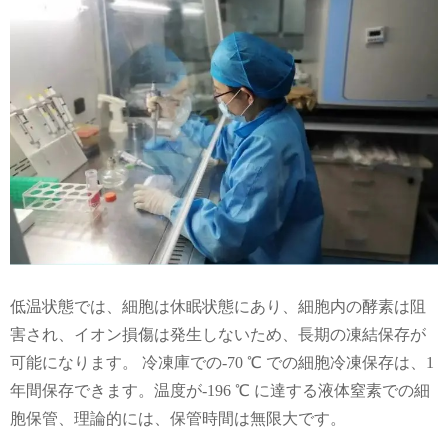
低温状態では、細胞は休眠状態にあり、細胞内の酵素は阻
害され、イオン損傷は発生しないため、長期の凍結保存が
可能になります。 冷凍庫での-70 ℃ での細胞冷凍保存は、1
年間保存できます。温度が-196 ℃ に達する液体窒素での細
胞保管、理論的には、保管時間は無限大です。