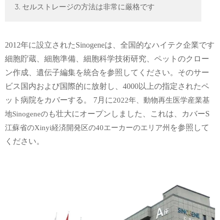
3. セルストレージの方法は非常に厳格です
2012年に設立されたSinogeneは、全国的なハイテク企業です
細胞貯蔵、細胞準備、細胞科学技術研究、ペットのクロー
ン作成、遺伝子編集を統合
を参照してください。
その
サー
ビス
国内および国際的に放射し、
4000以上の指定されたペ
ット病院をカバーする。 7月に
2022年、動物
再生
医学産業基
も壮大にオープンしました、
これは、
カバー
S
地
Sinogeneの
を参照して
江蘇省のXinyi経済開発区の40エーカーのエリア
州
ください。