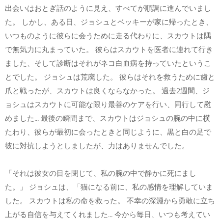
出会いはおとぎ話のように見え、すべてが順調に進んでいまし
た。 しかし、ある日、ジョシュとベッキーが家に帰ったとき、
いつものように彼らに会うために走る代わりに、スカウトは隅
で無気力に丸まっていた。 彼らはスカウトを医者に連れて行き
ました、そして診断はそれがネコ白血病を持っていたというこ
とでした。 ジョシュは荒廃した。 彼らはそれを救うために歯と
爪と戦ったが、スカウトは良くならなかった。 過去2週間、ジ
ョシュはスカウトに可能な限り最善のケアを行い、同行して慰
めました... 最後の瞬間まで、スカウトはジョシュの腕の中に横
たわり、彼らが最初に会ったときと同じように、黒と白の足で
彼に対抗しようとしましたが、力はありませんでした。
「それは彼女の目を閉じて、私の腕の中で静かに死にまし
た。」 ジョシュは、「猫になる前に、私の感情を理解していま
した。 スカウトは私の命を救った。 不幸の深淵から勇敢に立ち
上がる自信を与えてくれました... 今から毎日、いつも考えてい