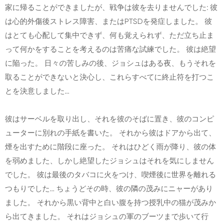
家に帰ることができましたが、戦争は彼を去りませんでした: 彼
は心的外傷後ストレス障害、またはPTSDを発症しました。 彼
はとても心配して集中できず、何も覚えられず、ただ立ち止ま
って何かをすることを考えるのは苦痛な試練でした。 彼は絶望
に陥った。 日々の苦しみの後、ジョシュはある夜、もうそれを
取ることができないと決心し、これらすべてに終止符を打つこ
とを決意しました...
彼はサーベルを取り出し、それを彼のそばに置き、彼のコンピ
ューターに別れの手紙を書いた。 それから彼はドアから出て、
煙を出すために階段に座った。 それはひどく雨が降り、彼の体
を弱めました、しかし絶望したジョシュはそれを気にしません
でした。 彼は最後のタバコに火をつけ、喫煙後に世界を離れる
つもりでした... ちょうどその時、彼の隣の茂みにニャーがあり
ました。 それから黒い背中と白い腹を持つ授乳中の猫が茂みか
ら出てきました。 それはジョシュの軍のブーツまで歩いて行