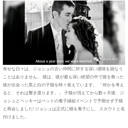
幸せな日々は、ジョシュの古い仲間に対する深い感情を損なう
ことはありません。 彼は、彼が最も深い絶望の中で彼を救った
彼が出会った黒と白の子猫を時々覚えています。 「何かを考え
ると、それは響き渡ります。」 子猫が消えてから数ヶ月後、ジ
ョシュとベッキーはペットの養子縁組イベントで予期せず子猫
と再会しました! ジョシュは正式に猫を養子にし、スカウトと名
付けました。