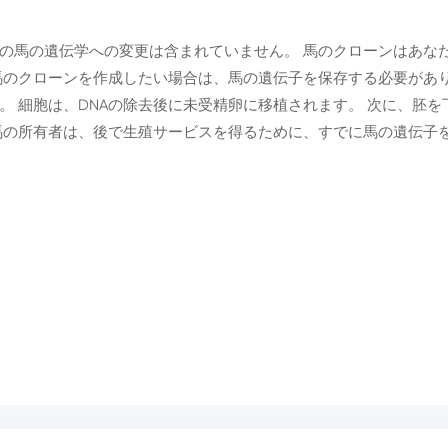
の馬の遺伝学への変更は含まれていません。 馬のクローンはあな
馬のクローンを作成したい場合は、馬の遺伝子を保存する必要があ
 細胞は、DNAの除去後に未受精卵に移植されます。 次に、胚を
馬の所有者は、後で生殖サービスを得るために、すでに馬の遺伝子