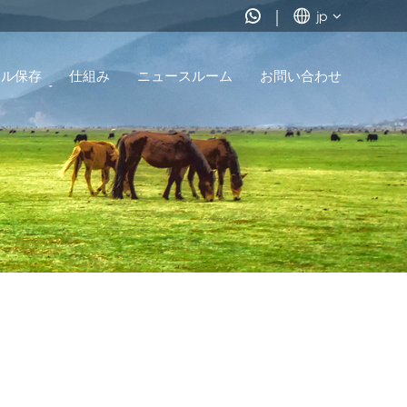


jp
セル保存
仕組み
ニュースルーム
お問い合わせ