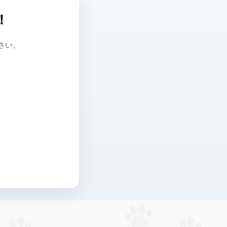
！
さい。