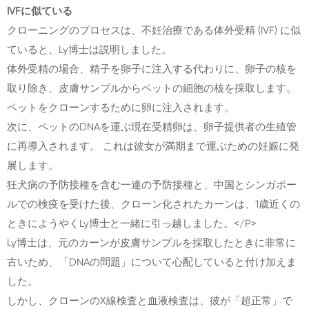
IVFに似ている
クローニングのプロセスは、不妊治療である体外受精 (IVF) に似
ていると、Ly博士は説明しました。
体外受精の場合、精子を卵子に注入する代わりに、卵子の核を
取り除き、皮膚サンプルからペットの細胞の核を採取します。
ペットをクローンするために卵に注入されます。
次に、ペットのDNAを運ぶ現在受精卵は、卵子提供者の生殖管
に再導入されます。 これは彼女が満期まで運ぶための妊娠に発
展します。
狂犬病の予防接種を含む一連の予防接種と、中国とシンガポー
ルでの検疫を受けた後、クローン化されたカーンは、1歳近くの
ときにようやくLy博士と一緒に引っ越しました。</P>
Ly博士は、元のカーンが皮膚サンプルを採取したときに非常に
古いため、「DNAの問題」について心配していると付け加えま
した。
しかし、クローンのX線検査と血液検査は、彼が「超正常」で