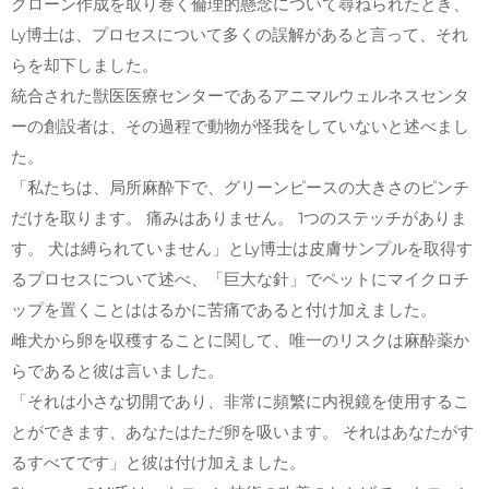
クローン作成を取り巻く倫理的懸念について尋ねられたとき、
Ly博士は、プロセスについて多くの誤解があると言って、それ
らを却下しました。
統合された獣医医療センターであるアニマルウェルネスセンタ
ーの創設者は、その過程で動物が怪我をしていないと述べまし
た。
「私たちは、局所麻酔下で、グリーンピースの大きさのピンチ
だけを取ります。 痛みはありません。 1つのステッチがありま
す。 犬は縛られていません」とLy博士は皮膚サンプルを取得す
るプロセスについて述べ、「巨大な針」でペットにマイクロチ
ップを置くことははるかに苦痛であると付け加えました。
雌犬から卵を収穫することに関して、唯一のリスクは麻酔薬か
らであると彼は言いました。
「それは小さな切開であり、非常に頻繁に内視鏡を使用するこ
とができます、あなたはただ卵を吸います。 それはあなたがす
るすべてです」と彼は付け加えました。