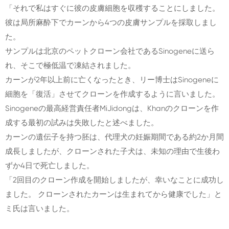
「それで私はすぐに彼の皮膚細胞を収穫することにしました。
彼は局所麻酔下でカーンから4つの皮膚サンプルを採取しまし
た。
サンプルは北京のペットクローン会社であるSinogeneに送ら
れ、そこで極低温で凍結されました。
カーンが2年以上前に亡くなったとき、リー博士はSinogeneに
細胞を「復活」させてクローンを作成するように言いました。
Sinogeneの最高経営責任者MiJidongは、Khanのクローンを作
成する最初の試みは失敗したと述べました。
カーンの遺伝子を持つ胚は、代理犬の妊娠期間である約2か月間
成長しましたが、クローンされた子犬は、未知の理由で生後わ
ずか4日で死亡しました。
「2回目のクローン作成を開始しましたが、幸いなことに成功し
ました。 クローンされたカーンは生まれてから健康でした」と
ミ氏は言いました。