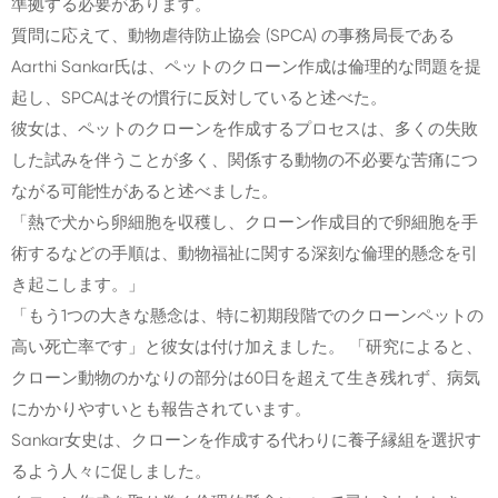
準拠する必要があります。
質問に応えて、動物虐待防止協会 (SPCA) の事務局長である
Aarthi Sankar氏は、ペットのクローン作成は倫理的な問題を提
起し、SPCAはその慣行に反対していると述べた。
彼女は、ペットのクローンを作成するプロセスは、多くの失敗
した試みを伴うことが多く、関係する動物の不必要な苦痛につ
ながる可能性があると述べました。
「熱で犬から卵細胞を収穫し、クローン作成目的で卵細胞を手
術するなどの手順は、動物福祉に関する深刻な倫理的懸念を引
き起こします。」
「もう1つの大きな懸念は、特に初期段階でのクローンペットの
高い死亡率です」と彼女は付け加えました。 「研究によると、
クローン動物のかなりの部分は60日を超えて生き残れず、病気
にかかりやすいとも報告されています。
Sankar女史は、クローンを作成する代わりに養子縁組を選択す
るよう人々に促しました。