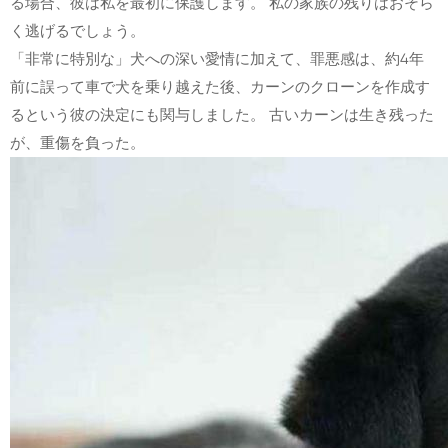
る場合、彼は私を最初に保護します。 私の家族の残りはおそら
く逃げるでしょう。
「非常に特別な」犬への深い愛情に加えて、罪悪感は、約4年
前に誤って車で犬を乗り越えた後、カーンのクローンを作成す
るという彼の決定にも関与しました。 古いカーンは生き残った
が、重傷を負った。