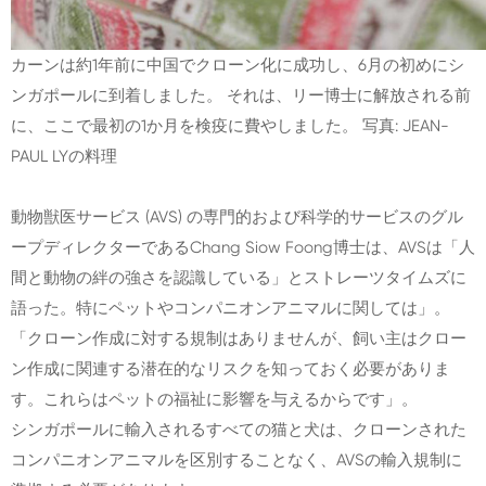
カーンは約1年前に中国でクローン化に成功し、6月の初めにシ
ンガポールに到着しました。 それは、リー博士に解放される前
に、ここで最初の1か月を検疫に費やしました。 写真: JEAN-
PAUL LYの料理
動物獣医サービス (AVS) の専門的および科学的サービスのグル
ープディレクターであるChang Siow Foong博士は、AVSは「人
間と動物の絆の強さを認識している」とストレーツタイムズに
語った。特にペットやコンパニオンアニマルに関しては」。
「クローン作成に対する規制はありませんが、飼い主はクロー
ン作成に関連する潜在的なリスクを知っておく必要がありま
す。これらはペットの福祉に影響を与えるからです」。
シンガポールに輸入されるすべての猫と犬は、クローンされた
コンパニオンアニマルを区別することなく、AVSの輸入規制に