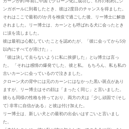
カーンが約1年前に中国でクローン化に成功し、6月の初めにシ
ンガポールに到着したとき、彼は2度目のチャンスを得ました。
それはここで最初の1か月を検疫で過ごした後、リー博士に解放
されました。リー博士は、カーンとも呼ばれる犬に会ったとき
に涙を流しました。
彼は最初は心配していたことを認めたが、「彼に会ってから5分
以内にすべてが溶けた」。
「彼は決して去らないように私に挨拶した」とLy博士は言っ
た。 「それは感情の爆発でした、彼と私。 もちろん、私も私の
古いカーンに会っているので泣きました。
クローン犬の背中には元のカーンにはなかった黒い斑点があり
ますが、リー博士はその顔は「まったく同じ」と言いました。
彼らも同様の性格を持っており、両方の犬は「少し頑固で (そし
て) 非常に自信がある」と彼は付け加えた。
リー博士は、新しい犬との最初の出会いはすごいと言いまし
た。