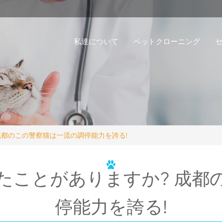
私達について
ペットクローニング
成都のこの警察猫は一流の調停能力を誇る!
たことがありますか? 成都
停能力を誇る!