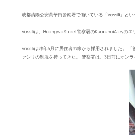
成都清陽公安黄華街警察署で働いている「Vassili」と
Vassiliは、HuangwaStreet警察署のKuanzhaiAll
Vassiliは昨年6月に居住者の家から採用されました
ァシリの制服を持ってきた。 警察署は、3日前にオン